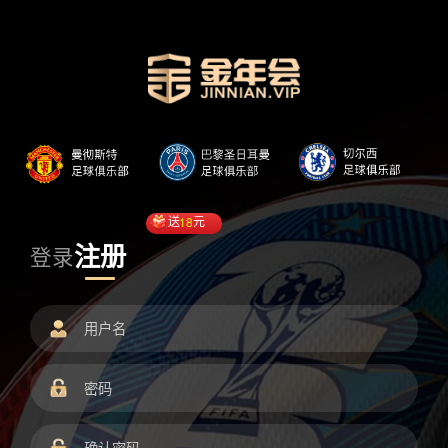
送
18
元
注册
登录