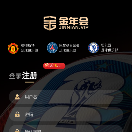
送
18
元
注册
登录